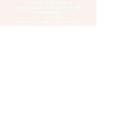
Azienda Agricola Dai Dellerba SS
Strada Costagrande 124, Pinerolo (TO) 10064
P.Iva:
11519480013
C.F. :
11519480013
Iscritto al registro delle imprese di Torino al
numero
11519480013
N. REA: TO -
1219484
e-mail:
fruttidellacollina@gmail.com
PEC:
dellerba@arubapec.it
CIN: IT001191B5SN35OTJC
CIR: 001191-AGR-00012
Agriturismo Dai Dellerba 2024
INFORMATIVA
PRIVACY
COOKIES POLICY